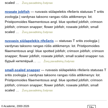
scaled …
Žuvų pavadinimų žodynas
roseate jobfish
— rusvasis siūlapelekis rifešeris statusas T sritis
zoologija | vardynas taksono rangas rūšis atitikmenys: lot.
Pristipomoides filaementosus angl. blue spotted jobfish; crimson
jobfish; crimson snapper; flower jobfish; roseate jobfish; small
scaled …
Žuvų pavadinimų žodynas
rusvasis siūlapelekis rifešeris
— statusas T sritis zoologija |
vardynas taksono rangas rūšis atitikmenys: lot. Pristipomoides
filaementosus angl. blue spotted jobfish; crimson jobfish; crimson
snapper; flower jobfish; roseate jobfish; small scaled snapper rus.
бурый нитепёрый… …
Žuvų pavadinimų žodynas
small-scaled snapper
— rusvasis siūlapelekis rifešeris statusas T
sritis zoologija | vardynas taksono rangas rūšis atitikmenys: lot.
Pristipomoides filaementosus angl. blue spotted jobfish; crimson
jobfish; crimson snapper; flower jobfish; roseate jobfish; small
scaled …
Žuvų pavadinimų žodynas
© Academic, 2000-2026
18+