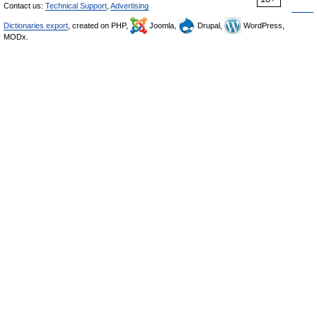
Contact us:
Technical Support
,
Advertising
Dictionaries export
, created on PHP,
Joomla,
Drupal,
WordPress,
MODx.