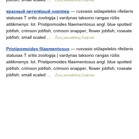
Žuvų pavadinimų žodynas
красный нитепёрый снэппер
— rusvasis siūlapelekis rifešeris
statusas T sritis zoologija | vardynas taksono rangas rūšis
atitikmenys: lot. Pristipomoides filaementosus angl. blue spotted
jobfish; crimson jobfish; crimson snapper; flower jobfish; roseate
jobfish; small scaled …
Žuvų pavadinimų žodynas
Pristipomoides filaementosus
— rusvasis siūlapelekis rifešeris
statusas T sritis zoologija | vardynas taksono rangas rūšis
atitikmenys: lot. Pristipomoides filaementosus angl. blue spotted
jobfish; crimson jobfish; crimson snapper; flower jobfish; roseate
jobfish; small scaled …
Žuvų pavadinimų žodynas