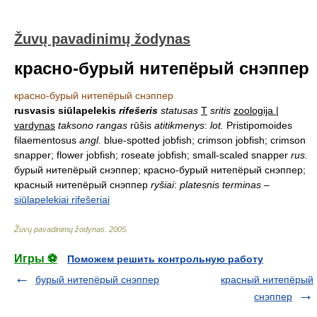
Žuvų pavadinimų žodynas
красно-бурый нитепёрый снэппер
красно-бурый нитепёрый снэппер
rusvasis siūlapelekis
rifešeris
statusas
T
sritis
zoologija |
vardynas
taksono rangas
rūšis
atitikmenys
:
lot.
Pristipomoides
filaementosus
angl.
blue-spotted jobfish; crimson jobfish; crimson
snapper; flower jobfish; roseate jobfish; small-scaled snapper
rus.
бурый нитепёрый снэппер; красно-бурый нитепёрый снэппер;
красный нитепёрый снэппер
ryšiai
:
platesnis terminas
–
siūlapelekiai rifešeriai
Žuvų pavadinimų žodynas
.
2005
.
Игры ⚽
Поможем решить контрольную работу
бурый нитепёрый снэппер
красный нитепёрый
снэппер