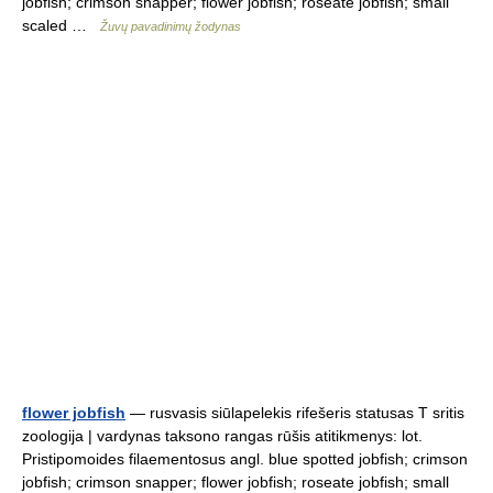
jobfish; crimson snapper; flower jobfish; roseate jobfish; small
scaled …
Žuvų pavadinimų žodynas
flower jobfish
— rusvasis siūlapelekis rifešeris statusas T sritis
zoologija | vardynas taksono rangas rūšis atitikmenys: lot.
Pristipomoides filaementosus angl. blue spotted jobfish; crimson
jobfish; crimson snapper; flower jobfish; roseate jobfish; small