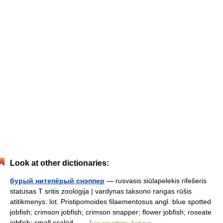
Look at other dictionaries:
бурый нитепёрый снэппер
— rusvasis siūlapelekis rifešeris
statusas T sritis zoologija | vardynas taksono rangas rūšis
atitikmenys: lot. Pristipomoides filaementosus angl. blue spotted
jobfish; crimson jobfish; crimson snapper; flower jobfish; roseate
jobfish; small scaled …