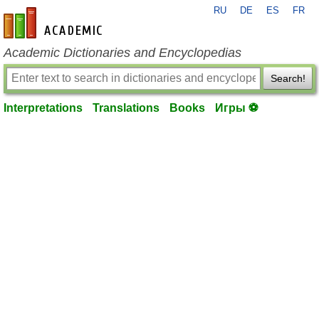
RU
DE
ES
FR
en-academic.com
Academic Dictionaries and Encyclopedias
Search!
Interpretations
Translations
Books
Игры ⚽